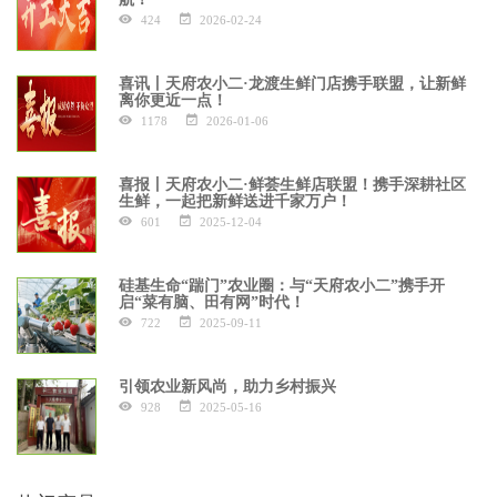
424
2026-02-24
喜讯丨天府农小二·龙渡生鲜门店携手联盟，让新鲜
离你更近一点！
1178
2026-01-06
喜报丨天府农小二·鲜荟生鲜店联盟！携手深耕社区
生鲜，一起把新鲜送进千家万户！
601
2025-12-04
硅基生命“踹门”农业圈：与“天府农小二”携手开
启“菜有脑、田有网”时代！
722
2025-09-11
引领农业新风尚，助力乡村振兴
928
2025-05-16