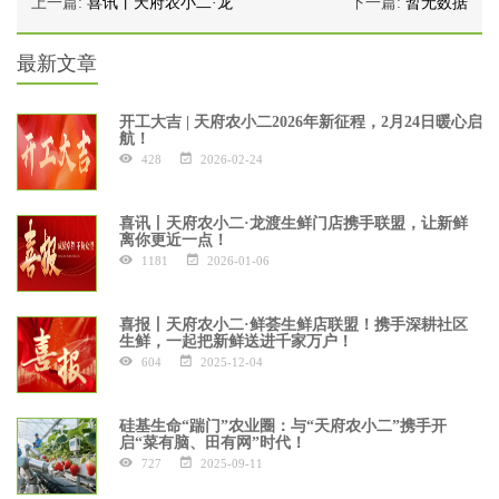
上一篇:
喜讯丨天府农小二·龙
下一篇:
暂无数据
最新文章
开工大吉 | 天府农小二2026年新征程，2月24日暖心启
航！
428
2026-02-24
喜讯丨天府农小二·龙渡生鲜门店携手联盟，让新鲜
离你更近一点！
1181
2026-01-06
喜报丨天府农小二·鲜荟生鲜店联盟！携手深耕社区
生鲜，一起把新鲜送进千家万户！
604
2025-12-04
硅基生命“踹门”农业圈：与“天府农小二”携手开
启“菜有脑、田有网”时代！
727
2025-09-11